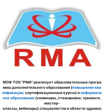
МОФ
ТОО
"
РМА
"
реализует
образовательные
програ
ммы
дополнительного
образования
(
повышение
ква
лификации
,
сертификационные
курсы
)
и
неформаль
ное
образование
(
семинары
,
стажировки
,
тренинги
,
мастер
-
классы
,
вебинары
)
специалистов
в
области
здравоо